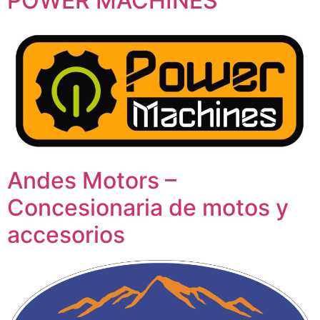
POWER MACHINES
Andes Motors –
Concesionaria de motos y
accesorios