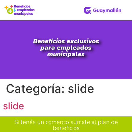
Beneficios exclusivos
para empleados
municipales
Categoría:
slide
slide
Si tenés un comercio sumate al plan de
beneficios